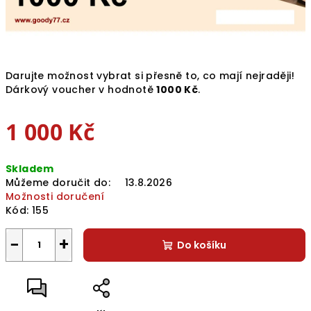
Darujte možnost vybrat si přesně to, co mají nejraději!
Dárkový voucher v hodnotě
1000 Kč
.
1 000 Kč
Měrná
Skladem
cena:
Můžeme doručit do:
13.8.2026
Možnosti doručení
Kód:
155
−
+
Do košíku