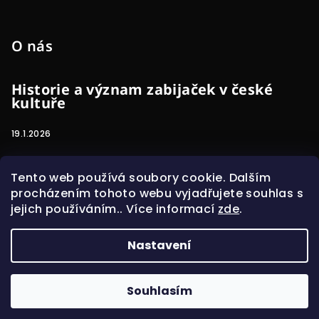
O nás
Historie a význam zabijaček v české
kultuře
19.1.2026
Proč je důležité podporovat lokální
Tento web používá soubory cookie. Dalším
farmy a jak to ovlivňuje kvalitu potravin
procházením tohoto webu vyjadřujete souhlas s
jejich používáním.. Více informací
zde
.
19.1.2026
Nastavení
Copyright 2026
GOODY 77
. Všechna práva
vyhrazena.
Souhlasím
Vytvořil Shoptet