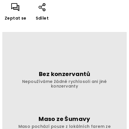
Zeptat se
Sdílet
Bez konzervantů
Nepoužíváme žádné rychlosoli ani jiné
konzervanty
Maso ze Šumavy
Maso pochází pouze z lokálních farem ze