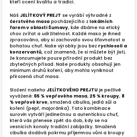
kteří ocení kvalitu a tradici.
Náš
JELÍTKOVÝ PREJT
se vyrábí výhradně z
čerstvého masa
pocházejícího z
lokálních
farem v oblasti Šumavy
, kde dbáme na etický
chov zvířat a udržitelnost. Každé maso je ihned
zpracováno, aby si zachovalo svou šťavnatost a
bohatou chuť. Naše výrobky jsou bez
rychlosolí a
konzervantů
, což znamená, že si můžete být jisti,
že konzumujete pouze přírodní produkt bez
zbytečných přísad. Naše produkty obsahují jen
minimum druhů koření, aby mohla vyniknout
přirozená chuť masa.
Složení našeho
JELÍTKOVÉHO PREJTU
je pečlivě
vyvážené:
65 % vepřového masa
,
25 % kroupy
,
8
% vepřové krve
, smažená cibulka, jedlá sůl a
koření (pepř, majoránka). Tato kombinace
surovin vytváří jedinečnou a autentickou chuť,
která vás přenese zpět do dob, kdy se na
vesnicích konaly tradiční zabijačky. Smažená
cibulka dodává pokrmu příjemnou vůni a kroupy