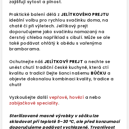
zajišťují sytost a plnost.
Praktické balení dělá z
JELÍTKOVÉHO PREJTU
ideální volbu pro rychlou svačinku doma, na
chatě či při výletech. Jelítkový prejt
doporučujeme jako svačinku namazaný na
čerstvý chleba například s cibulí. Může se ale
také podávat ohřátý k obědu s vařenýma
bramborama.
Ochutnejte náš
JELÍTKOVÝ PREJT
a nechte se
unést chutí tradiční české kuchyně, která ctí
kvalitu a tradici!
Dejte šanci našemu
BŮČKU
a
objevte dokonalou kombinaci kvality, tradice a
chuti!
Vyzkoušejte další
vepřové
,
hovězí
a nebo
zabijačkové speciality
.
Sterilizované masné výrobky v
sáčku lze
skladovat při teplotě 5–30 °C, ale před konzumací
doporučujeme podávat vychlazené. Trvanlivost