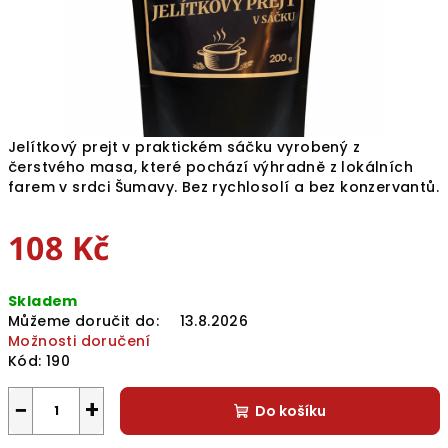
Jelítkový prejt v praktickém sáčku vyrobený z
čerstvého masa, které pochází výhradně z lokálních
farem v srdci Šumavy. Bez rychlosolí a bez konzervantů.
108 Kč
Měrná
Skladem
cena:
Můžeme doručit do:
13.8.2026
Možnosti doručení
Kód:
190
−
+
Do košíku