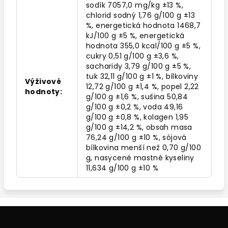
sodík 7057,0 mg/kg ±13 %,
chlorid sodný 1,76 g/100 g ±13
%, energetická hodnota 1468,7
kJ/100 g ±5 %, energetická
hodnota 355,0 kcal/100 g ±5 %,
cukry 0,51 g/100 g ±3,6 %,
sacharidy 3,79 g/100 g ±5 %,
tuk 32,11 g/100 g ±1 %, bílkoviny
Výživové
12,72 g/100 g ±1,4 %, popel 2,22
hodnoty
:
g/100 g ±1,6 %, sušina 50,84
g/100 g ±0,2 %, voda 49,16
g/100 g ±0,8 %, kolagen 1,95
g/100 g ±14,2 %, obsah masa
76,24 g/100 g ±10 %, sójová
bílkovina menší než 0,70 g/100
g, nasycené mastné kyseliny
11,634 g/100 g ±10 %
Z
á