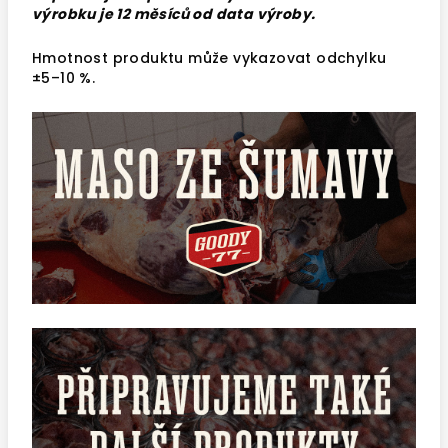
výrobku je 12 měsíců od data výroby.
Hmotnost produktu může vykazovat odchylku
±5–10 %.