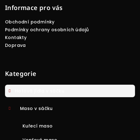
p
Informace pro vás
a
Obchodní podmínky
t
Podmínky ochrany osobních údajů
í
Kontakty
Doprava
Kategorie
Hotová jídla v sáčku
Maso v sáčku
Kuřecí maso