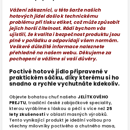
Vážení zákazníci, u této šarže našich
hotových jídel došlo k technickému
problému při tisku etiket, což může způsobit
jejich horší čitelnost. Rádi bychom vás
ujistili, že kvalita i bezpečnost produktu jsou
plně v pořádku a odpovídají všem normám.
Veškeré důležité informace naleznete
přehledně na našem webu. Děkujeme za
pochopení a vážíme si vaší důvěry.
Poctivé hotové jídlo připravené v
praktickém sáčku, díky kterému si ho
snadno a rychle vychutnáte kdekoliv.
Objevte bohatou chuť našeho
JELÍTKOVÉHO
PREJTU
, tradiční české zabijačkové speciality,
kterou vyrábíme s láskou a péčí s více než
25
lety zkušeností
v oblasti masných výrobků.
Tento vynikající produkt je ideální volbou pro
všechny milovníky poctivého a chutného masa,