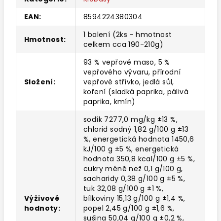
EAN
:
8594224380304
1 balení (2ks - hmotnost
Hmotnost
:
celkem cca 190-210g)
93 % vepřové maso, 5 %
vepřového vývaru, přírodní
Složení
:
vepřové střívko, jedlá sůl,
koření (sladká paprika, pálivá
paprika, kmín)
sodík 7277,0 mg/kg ±13 %,
chlorid sodný 1,82 g/100 g ±13
%, energetická hodnota 1450,6
kJ/100 g ±5 %, energetická
hodnota 350,8 kcal/100 g ±5 %,
cukry méně než 0,1 g/100 g,
sacharidy 0,38 g/100 g ±5 %,
tuk 32,08 g/100 g ±1 %,
Výživové
bílkoviny 15,13 g/100 g ±1,4 %,
hodnoty
:
popel 2,45 g/100 g ±1,6 %,
sušina 50,04 g/100 g ±0,2 %,