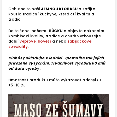
Ochutnejte naši
JEMNOU KLOBÁSU
a zažijte
kouzlo tradiční kuchyně, která ctí kvalitu a
tradici!
Dejte šanci našemu
BŮČKU
a objevte dokonalou
kombinaci kvality, tradice a chuti! Vyzkoušejte
další
vepřové
,
hovězí
a nebo
zabijačkové
speciality
.
Klobásy skladujte v lednici. Zpomalíte tak jejich
přirozené vysychání. Trvanlivost výrobku 60 dnů
od data výroby.
Hmotnost produktu může vykazovat odchylku
±5–10 %.