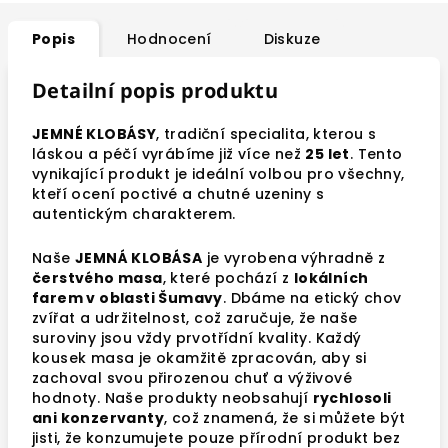
Popis
Hodnocení
Diskuze
Detailní popis produktu
JEMNÉ KLOBÁSY
, tradiční specialita, kterou s
láskou a péčí vyrábíme již více než
25 let
. Tento
vynikající produkt je ideální volbou pro všechny,
kteří ocení poctivé a chutné uzeniny s
autentickým charakterem.
Naše
JEMNÁ KLOBÁSA
je vyrobena výhradně z
čerstvého masa
, které pochází z
lokálních
farem v oblasti Šumavy
. Dbáme na etický chov
zvířat a udržitelnost, což zaručuje, že naše
suroviny jsou vždy prvotřídní kvality. Každý
kousek masa je okamžitě zpracován, aby si
zachoval svou přirozenou chuť a výživové
hodnoty. Naše produkty neobsahují
rychlosoli
ani konzervanty
, což znamená, že si můžete být
jisti, že konzumujete pouze přírodní produkt bez