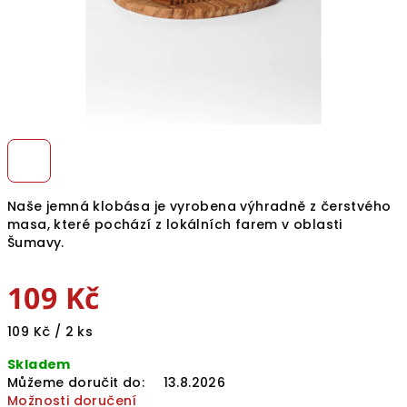
Naše jemná klobása je vyrobena výhradně z čerstvého
masa, které pochází z lokálních farem v oblasti
Šumavy.
109 Kč
Měrná
109 Kč / 2 ks
cena:
Skladem
Můžeme doručit do:
13.8.2026
Možnosti doručení