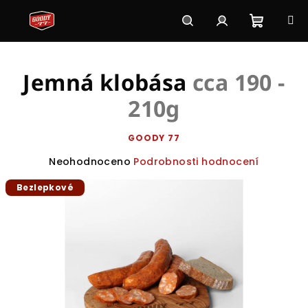
Přejít
na
obsah
Nákupn
Hledat
Přihlášení
Jemná klobása
cca 190 -
košík
210g
GOODY 77
Průměrné
Neohodnoceno
Podrobnosti hodnocení
hodnocení
Bezlepkové
produktu
je
0,0
z
5
hvězdiček.