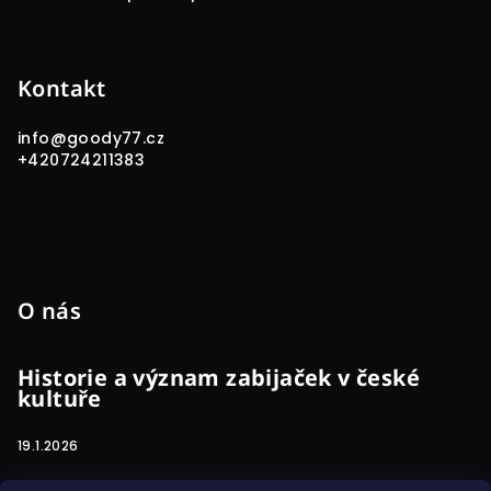
Kontakt
info
@
goody77.cz
+420724211383
O nás
Historie a význam zabijaček v české
kultuře
19.1.2026