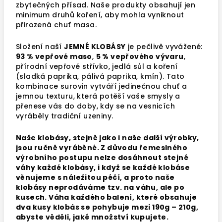
zbytečných přísad. Naše produkty obsahují jen
minimum druhů koření, aby mohla vyniknout
přirozená chuť masa.
Složení naší
JEMNÉ KLOBÁSY
je pečlivě vyvážené:
93 % vepřové maso
,
5 % vepřového vývaru
,
přírodní vepřové střívko, jedlá sůl a koření
(sladká paprika, pálivá paprika, kmín). Tato
kombinace surovin vytváří jedinečnou chuť a
jemnou texturu, která potěší vaše smysly a
přenese vás do doby, kdy se na vesnicích
vyráběly tradiční uzeniny.
Naše klobásy, stejně jako i naše další výrobky,
jsou ručně vyráběné. Z důvodu řemeslného
výrobního postupu nelze dosáhnout stejné
váhy každé klobásy, i když se každé klobáse
věnujeme s náležitou péčí, a proto naše
klobásy neprodáváme tzv. na váhu, ale po
kusech. Váha každého balení, které obsahuje
dva kusy klobás se pohybuje mezi 190g – 210g,
abyste věděli, jaké množství kupujete.